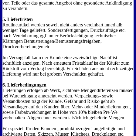
vor, Teile oder das gesamte Angebot ohne gesonderte Ankündigung
zu verändern.
5. Lieferfristen
Routineartikel werden soweit nicht anders vereinbart innerhalb
weniger Tage geliefert. Sonderanfertigungen, Druckaufträge etc.
nach Vereinbarung ggf. unter Berücksichtigung technischer
Klärungen Bemusterungen/Bemusterungsfreigaben,
Druckvorbereitungen etc.
Im Verzugsfall kann der Kunde eine zweiwöchige Nachfrist
schriftlich anzeigen. Nach erneutem Fristablauf ist der Käufer zum
Rücktritt vom Vertrag berechtigt. Für Schäden aus nicht rechtzeitiger
Lieferung wird nur bei grobem Verschulden gehaftet.
6. Lieferbedingungen
Lieferungen erfolgen ab Werk, sichtbare Mengendifferenzen müssen
bei Wareneingang angezeigt werden. Verpackungs- sowie
Versandkosten trägt der Kunde. Gefahr und Risiko geht ab
Versandlager auf den Kunden über. Mehr- oder Minderlieferungen,
sowie Farbabweichungen in Höhe von 10% bleiben Pre-We
vorbehalten. Abgerechnet werden tatsächlich gelieferte Mengen.
Für speziell für den Kunden „produktbezogen" angefertigte und
archivierte Daten, Skizzen, Muster, Klischees, Druckplatten etc.