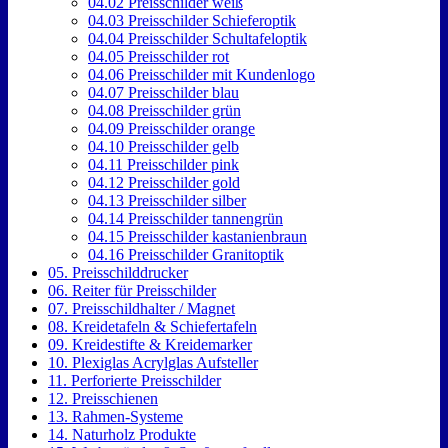
04.02 Preisschilder weiß
04.03 Preisschilder Schieferoptik
04.04 Preisschilder Schultafeloptik
04.05 Preisschilder rot
04.06 Preisschilder mit Kundenlogo
04.07 Preisschilder blau
04.08 Preisschilder grün
04.09 Preisschilder orange
04.10 Preisschilder gelb
04.11 Preisschilder pink
04.12 Preisschilder gold
04.13 Preisschilder silber
04.14 Preisschilder tannengrün
04.15 Preisschilder kastanienbraun
04.16 Preisschilder Granitoptik
05. Preisschilddrucker
06. Reiter für Preisschilder
07. Preisschildhalter / Magnet
08. Kreidetafeln & Schiefertafeln
09. Kreidestifte & Kreidemarker
10. Plexiglas Acrylglas Aufsteller
11. Perforierte Preisschilder
12. Preisschienen
13. Rahmen-Systeme
14. Naturholz Produkte