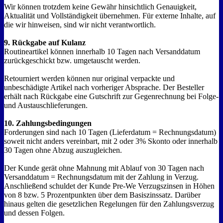
Wir können trotzdem keine Gewähr hinsichtlich Genauigkeit,
Aktualität und Vollständigkeit übernehmen. Für externe Inhalte, auf
die wir hinweisen, sind wir nicht verantwortlich.
9. Rückgabe auf Kulanz
Routineartikel können innerhalb 10 Tagen nach Versanddatum
zurückgeschickt bzw. umgetauscht werden.
Retourniert werden können nur original verpackte und
unbeschädigte Artikel nach vorheriger Absprache. Der Besteller
erhält nach Rückgabe eine Gutschrift zur Gegenrechnung bei Folge-
und Austauschlieferungen.
10. Zahlungsbedingungen
Forderungen sind nach 10 Tagen (Lieferdatum = Rechnungsdatum)
soweit nicht anders vereinbart, mit 2 oder 3% Skonto oder innerhalb
30 Tagen ohne Abzug auszugleichen.
Der Kunde gerät ohne Mahnung mit Ablauf von 30 Tagen nach
Versanddatum = Rechnungsdatum mit der Zahlung in Verzug.
Anschließend schuldet der Kunde Pre-We Verzugszinsen in Höhen
von 8 bzw. 5 Prozentpunkten über dem Basiszinssatz. Darüber
hinaus gelten die gesetzlichen Regelungen für den Zahlungsverzug
und dessen Folgen.