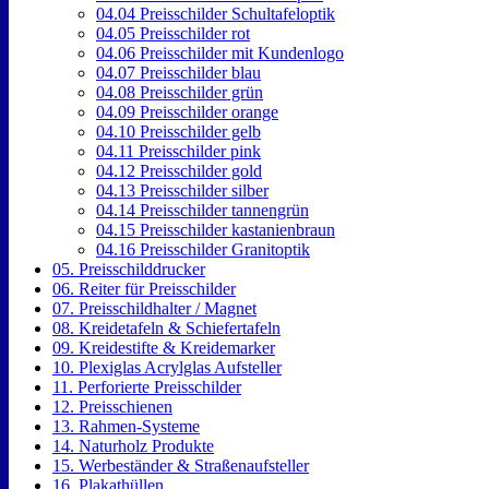
04.04 Preisschilder Schultafeloptik
04.05 Preisschilder rot
04.06 Preisschilder mit Kundenlogo
04.07 Preisschilder blau
04.08 Preisschilder grün
04.09 Preisschilder orange
04.10 Preisschilder gelb
04.11 Preisschilder pink
04.12 Preisschilder gold
04.13 Preisschilder silber
04.14 Preisschilder tannengrün
04.15 Preisschilder kastanienbraun
04.16 Preisschilder Granitoptik
05. Preisschilddrucker
06. Reiter für Preisschilder
07. Preisschildhalter / Magnet
08. Kreidetafeln & Schiefertafeln
09. Kreidestifte & Kreidemarker
10. Plexiglas Acrylglas Aufsteller
11. Perforierte Preisschilder
12. Preisschienen
13. Rahmen-Systeme
14. Naturholz Produkte
15. Werbeständer & Straßenaufsteller
16. Plakathüllen