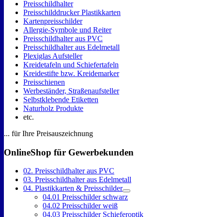
Preisschildhalter
Preisschilddrucker Plastikkarten
Kartenpreisschilder
Allergie-Symbole und Reiter
Preisschildhalter aus PVC
Preisschildhalter aus Edelmetall
Plexiglas Aufsteller
Kreidetafeln und Schiefertafeln
Kreidestifte bzw. Kreidemarker
Preisschienen
Werbeständer, Straßenaufsteller
Selbstklebende Etiketten
Naturholz Produkte
etc.
... für Ihre Preisauszeichnung
OnlineShop für Gewerbekunden
02. Preisschildhalter aus PVC
03. Preisschildhalter aus Edelmetall
04. Plastikkarten & Preisschilder
04.01 Preisschilder schwarz
04.02 Preisschilder weiß
04.03 Preisschilder Schieferoptik