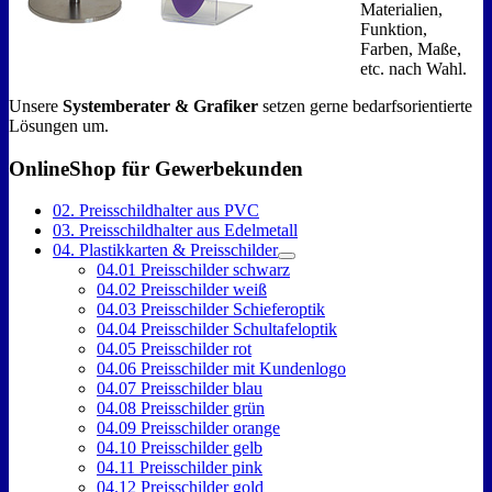
Materialien,
Funktion,
Farben, Maße,
etc. nach Wahl.
Unsere
Systemberater & Grafiker
setzen gerne bedarfsorientierte
Lösungen um.
OnlineShop für Gewerbekunden
02. Preisschildhalter aus PVC
03. Preisschildhalter aus Edelmetall
04. Plastikkarten & Preisschilder
04.01 Preisschilder schwarz
04.02 Preisschilder weiß
04.03 Preisschilder Schieferoptik
04.04 Preisschilder Schultafeloptik
04.05 Preisschilder rot
04.06 Preisschilder mit Kundenlogo
04.07 Preisschilder blau
04.08 Preisschilder grün
04.09 Preisschilder orange
04.10 Preisschilder gelb
04.11 Preisschilder pink
04.12 Preisschilder gold