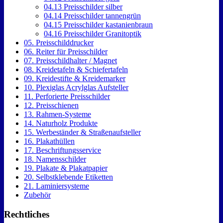
04.13 Preisschilder silber
04.14 Preisschilder tannengrün
04.15 Preisschilder kastanienbraun
04.16 Preisschilder Granitoptik
05. Preisschilddrucker
06. Reiter für Preisschilder
07. Preisschildhalter / Magnet
08. Kreidetafeln & Schiefertafeln
09. Kreidestifte & Kreidemarker
10. Plexiglas Acrylglas Aufsteller
11. Perforierte Preisschilder
12. Preisschienen
13. Rahmen-Systeme
14. Naturholz Produkte
15. Werbeständer & Straßenaufsteller
16. Plakathüllen
17. Beschriftungsservice
18. Namensschilder
19. Plakate & Plakatpapier
20. Selbstklebende Etiketten
21. Laminiersysteme
Zubehör
Rechtliches