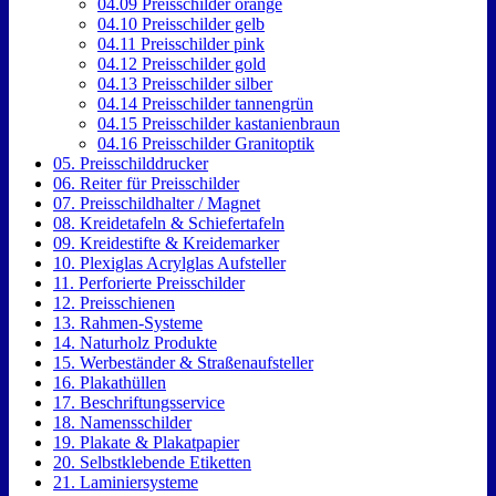
04.09 Preisschilder orange
04.10 Preisschilder gelb
04.11 Preisschilder pink
04.12 Preisschilder gold
04.13 Preisschilder silber
04.14 Preisschilder tannengrün
04.15 Preisschilder kastanienbraun
04.16 Preisschilder Granitoptik
05. Preisschilddrucker
06. Reiter für Preisschilder
07. Preisschildhalter / Magnet
08. Kreidetafeln & Schiefertafeln
09. Kreidestifte & Kreidemarker
10. Plexiglas Acrylglas Aufsteller
11. Perforierte Preisschilder
12. Preisschienen
13. Rahmen-Systeme
14. Naturholz Produkte
15. Werbeständer & Straßenaufsteller
16. Plakathüllen
17. Beschriftungsservice
18. Namensschilder
19. Plakate & Plakatpapier
20. Selbstklebende Etiketten
21. Laminiersysteme