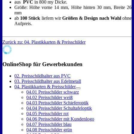
aus
PVC
in 800 my Dicke.
Größe: Höhe vorne 14 mm, Höhe hinten 30 mm, Breite 26
mm
ab
100 Stück
liefern wir
Größen & Design nach Wahl
ohne
Aufpreis.
Zurück zu: 04. Plastikkarten & Preisschilder
OnlineShop für Gewerbekunden
02. Preisschildhalter aus PVC
03. Preisschildhalter aus Edelmetall
04. Plastikkarten & Preisschilder
04.01 Preisschilder schwarz
04.02 Preisschilder weiß
04.03 Preisschilder Schieferoptik
04.04 Preisschilder Schultafeloptik
04.05 Preisschilder rot
04.06 Preisschilder mit Kundenlogo
04.07 Preisschilder blau
04.08 Preisschilder grün